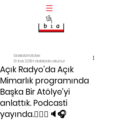
Yazı
baskabiratolye
13 Kas 2019
1 dakikada okunur
Açık Radyo'da Açık
Mimarlık programında
Başka Bir Atölye'yi
anlattık. Podcasti
yayında.👇🏻📢🔈🎧