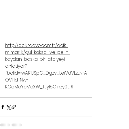
http://acikradyo.com.tr/acik-
mimarlik/gul-koksal-ve-pelin-
kaydan-baska-bir-atolyeyi-
anlatiyor?
fbclid=IwAR1JSpG_Dgzv_LeiVdVLzLNrA
OVHdTNw-
KCoMcYcMcXW_TJyI5Clnzy9ERI