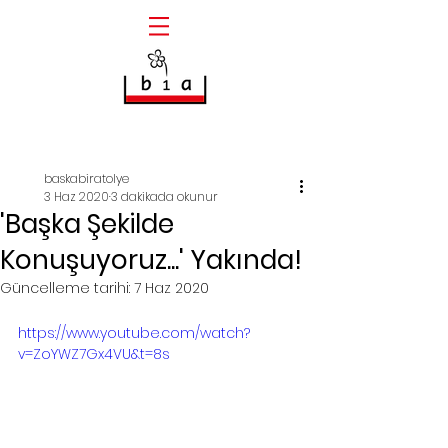
Yazı
baskabiratolye
3 Haz 2020
3 dakikada okunur
'Başka Şekilde
Konuşuyoruz...' Yakında!
Güncelleme tarihi:
7 Haz 2020
https://www.youtube.com/watch?
v=ZoYWZ7Gx4VU&t=8s