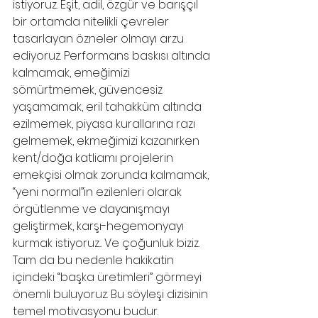
istiyoruz. Eşit, adil, özgür ve barışçıl 
bir ortamda nitelikli çevreler 
tasarlayan özneler olmayı arzu 
ediyoruz. Performans baskısı altında 
kalmamak, emeğimizi 
sömürtmemek, güvencesiz 
yaşamamak, eril tahakküm altında 
ezilmemek, piyasa kurallarına razı 
gelmemek, ekmeğimizi kazanırken 
kent/doğa katliamı projelerin 
emekçisi olmak zorunda kalmamak, 
“yeni normal”in ezilenleri olarak 
örgütlenme ve dayanışmayı 
geliştirmek, karşı-hegemonyayı 
kurmak istiyoruz... Ve çoğunluk biziz. 
Tam da bu nedenle hakikatin 
içindeki “başka üretimleri” görmeyi 
önemli buluyoruz. Bu söyleşi dizisinin 
temel motivasyonu budur. 