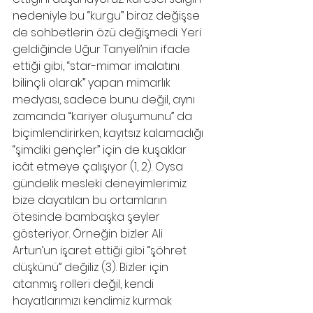
nedeniyle bu “kurgu” biraz değişse 
de sohbetlerin özü değişmedi. Yeri 
geldiğinde Uğur Tanyeli’nin ifade 
ettiği gibi, “star-mimar imalatını 
bilinçli olarak” yapan mimarlık 
medyası, sadece bunu değil, aynı 
zamanda “kariyer oluşumunu” da 
biçimlendirirken, kayıtsız kalamadığı 
“şimdiki gençler” için de kuşaklar 
icât etmeye çalışıyor (1, 2). Oysa 
gündelik mesleki deneyimlerimiz 
bize dayatılan bu ortamların 
ötesinde bambaşka şeyler 
gösteriyor. Örneğin bizler Ali 
Artun’un işaret ettiği gibi “şöhret 
düşkünü” değiliz (3). Bizler için 
atanmış rolleri değil, kendi 
hayatlarımızı kendimiz kurmak 