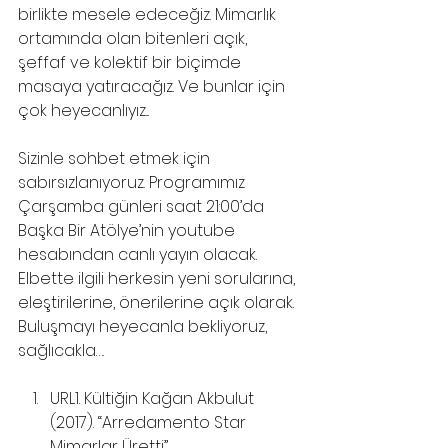
birlikte mesele edeceğiz. Mimarlık 
ortamında olan bitenleri açık, 
şeffaf ve kolektif bir biçimde 
masaya yatıracağız. Ve bunlar için 
çok heyecanlıyız...   
Sizinle sohbet etmek için 
sabırsızlanıyoruz. Programımız 
Çarşamba günleri saat 21:00’da 
Başka Bir Atölye’nin youtube 
hesabından canlı yayın olacak. 
Elbette ilgili herkesin yeni sorularına, 
eleştirilerine, önerilerine açık olarak. 
Buluşmayı heyecanla bekliyoruz, 
sağlıcakla….
URL1. Kültiğin Kağan Akbulut 
(2017). “Arredamento Star 
Mimarlar Üretti”, 