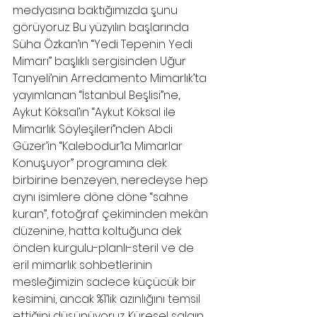
medyasına baktığımızda şunu 
görüyoruz. Bu yüzyılın başlarında 
Süha Özkan’ın “Yedi Tepenin Yedi 
Mimarı” başlıklı sergisinden Uğur 
Tanyeli’nin Arredamento Mimarlık’ta 
yayımlanan “İstanbul Beşlisi”ne, 
Aykut Köksal’ın “Aykut Köksal ile 
Mimarlık Söyleşileri”nden Abdi 
Güzer’in “Kalebodur’la Mimarlar 
Konuşuyor” programına dek 
birbirine benzeyen, neredeyse hep 
aynı isimlere döne döne “sahne 
kuran”, fotoğraf çekiminden mekân 
düzenine, hatta koltuğuna dek 
önden kurgulu-planlı-steril ve de 
eril mimarlık sohbetlerinin 
mesleğimizin sadece küçücük bir 
kesimini, ancak %1’lik azınlığını temsil 
ettiğini düşünüyoruz. Küresel salgın 