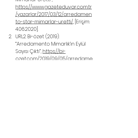
https://www.gazeteduvar.com.tr
/yazarlar/2017/03/12/arredamen
to-star-mimarlar-uretti/
, [Erişim: 
4.06.2020].
URL2. Bi-özet (2019). 
“Arredamento Mimarlık’ın Eylül 
Sayısı Çıktı”, 
https://bi-
ozet.com/2019/09/05/arredame
nto-mimarlikin-eylul-sayisi-cikti-
2
/ [Erişim: 4.06.2020].
URL3. Ali Artun (2012). “Mimarın 
Şöhret Düşkünlüğü - Emre 
Arolat ve Guy Debort”, 
“
https://www.e-
skop.com/skopbulten/mimarin-
sohret-duskunlugu-emre-
arolat-ve-guy-debord/611
, Skop 
Bülten [Erişim: 4.06.2020].