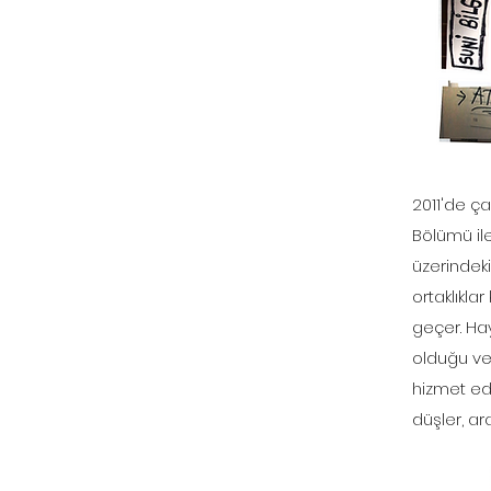
2011'de ça
Bölümü il
üzerindeki 
ortaklıklar
geçer. Ha
olduğu vey
hizmet ed
düşler, ara