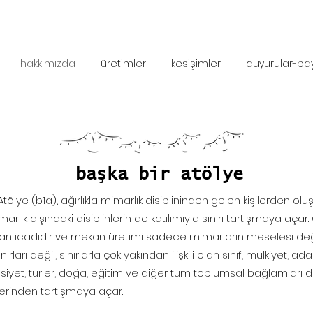
hakkımızda
üretimler
kesişimler
duyurular-pa
başka bir atölye
Atölye (b1a), ağırlıkla mimarlık disiplininden gelen kişilerden ol
imarlık dışındaki disiplinlerin de katılımıyla sınırı tartışmaya açar
nsan icadıdır ve mekan üretimi sadece mimarların meselesi deği
rları değil, sınırlarla çok yakından ilişkili olan sınıf, mülkiyet, adale
insiyet, türler, doğa, eğitim ve diğer tüm toplumsal bağlamları 
rinden tartışmaya açar.