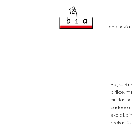
ana sayfa
Başka Bir 
birlikte, m
sınırlar i
sadece sını
ekoloji, c
mekan üze