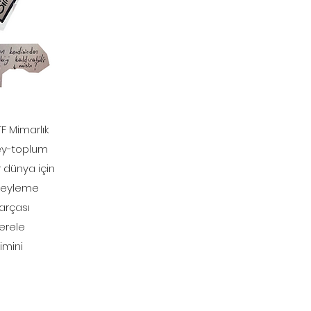
F Mimarlık
rey-toplum
ir dünya için
te eyleme
arçası
yerele
imini