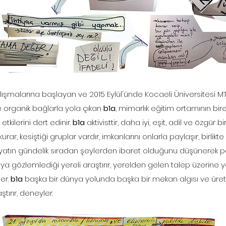
lışmalarına başlayan ve 2015 Eylül'ünde Kocaeli Üniversitesi MT
e organik bağlarla yola çıkan
b1a
, mimarlık eğitim ortamının bi
etkilerini dert edinir.
b1a
aktivisttir, daha iyi, eşit, adil ve özgür b
 kurar, kesiştiği gruplar vardır, imkanlarını onlarla paylaşır, birlik
yatın gündelik sıradan şeylerden ibaret olduğunu düşünerek p
a gözlemlediği yereli araştırır, yerelden gelen talep üzerine 
er.
b1a
başka bir dünya yolunda başka bir mekan algısı ve üret
ştırır, deneyler.