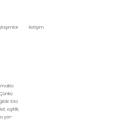
ylaşımlar
iletişim
uşmakla
. Çünkü
ldir. b1a
t, eşitlik,
da
yer-