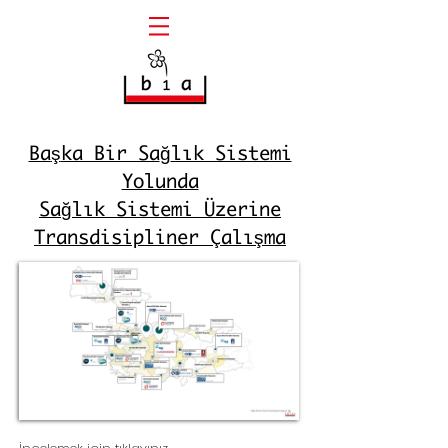
ş
ğ
Ba
ka Bir Sa
lık Sistemi
Yolunda
ğ
Sa
lık Sistemi Üzerine
ş
Transdisipliner Çalı
ma