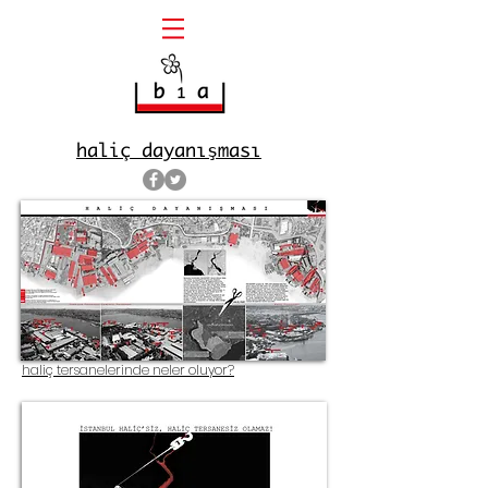
haliç dayanı
ması
ş
haliç tersanelerinde neler oluyor?