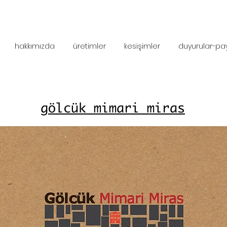
hakkımızda
üretimler
kesişimler
duyurular-pa
gölcük mimari miras