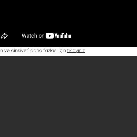
 ve cinsiyet' daha fazlası için
tıklayınız.