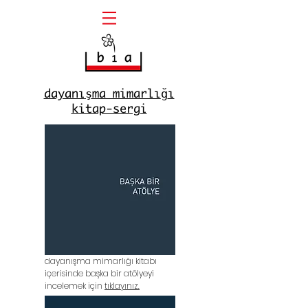
dayanı
ma mimarlı
ı
ş
ğ
kitap-sergi
dayanışma mimarlığı kitabı
içerisinde başka bir atölyeyi
incelemek için
tıklayınız.